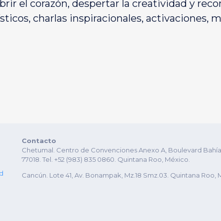
rir el corazón, despertar la creatividad y reco
sticos, charlas inspiracionales, activaciones,
Contacto
Chetumal. Centro de Convenciones Anexo A, Boulevard Bahía es
77018. Tel. +52 (983) 835 0860. Quintana Roo, México.
ad
Cancún. Lote 41, Av. Bonampak, Mz.18 Smz.03. Quintana Roo, 