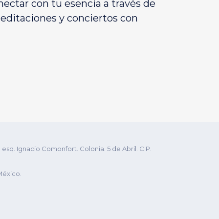
nectar con tu esencia a través de
 meditaciones y conciertos con
q. Ignacio Comonfort. Colonia. 5 de Abril. C.P.
México.