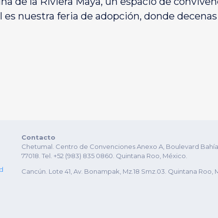
una de la Riviera Maya, un espacio de conviven
al es nuestra feria de adopción, donde decena
Contacto
Chetumal. Centro de Convenciones Anexo A, Boulevard Bahía es
77018. Tel. +52 (983) 835 0860. Quintana Roo, México.
ad
Cancún. Lote 41, Av. Bonampak, Mz.18 Smz.03. Quintana Roo, 