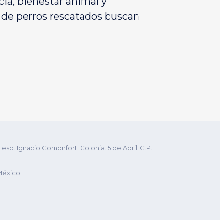
cia, bienestar animal y
s de perros rescatados buscan
q. Ignacio Comonfort. Colonia. 5 de Abril. C.P.
México.