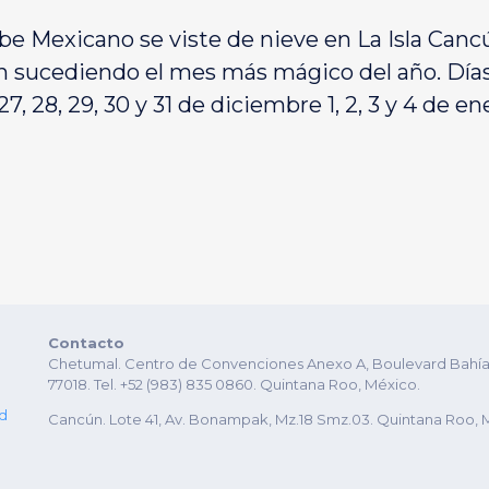
be Mexicano se viste de nieve en La Isla Canc
n sucediendo el mes más mágico del año. Días 
26, 27, 28, 29, 30 y 31 de diciembre 1, 2, 3 y 4 de en
Contacto
Chetumal. Centro de Convenciones Anexo A, Boulevard Bahía es
77018. Tel. +52 (983) 835 0860. Quintana Roo, México.
ad
Cancún. Lote 41, Av. Bonampak, Mz.18 Smz.03. Quintana Roo, 