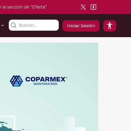
n la sección de "Oferta”
Iniciar Sesión