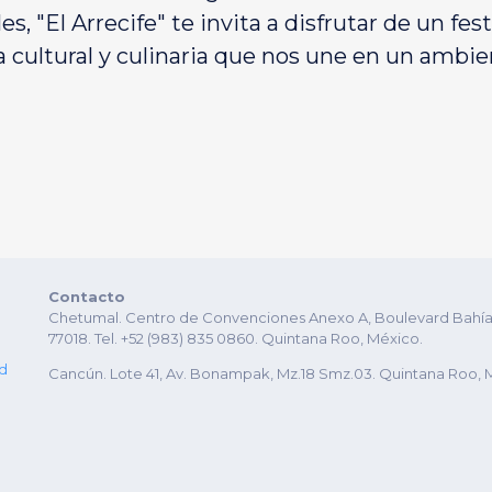
s, "El Arrecife" te invita a disfrutar de un fes
cultural y culinaria que nos une en un ambient
Contacto
Chetumal. Centro de Convenciones Anexo A, Boulevard Bahía es
77018. Tel. +52 (983) 835 0860. Quintana Roo, México.
ad
Cancún. Lote 41, Av. Bonampak, Mz.18 Smz.03. Quintana Roo, 