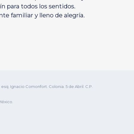
tín para todos los sentidos.
e familiar y lleno de alegría.
q. Ignacio Comonfort. Colonia. 5 de Abril. C.P.
México.