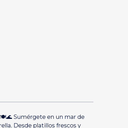
! 🍽️🌊 Sumérgete en un mar de
lla. Desde platillos frescos y