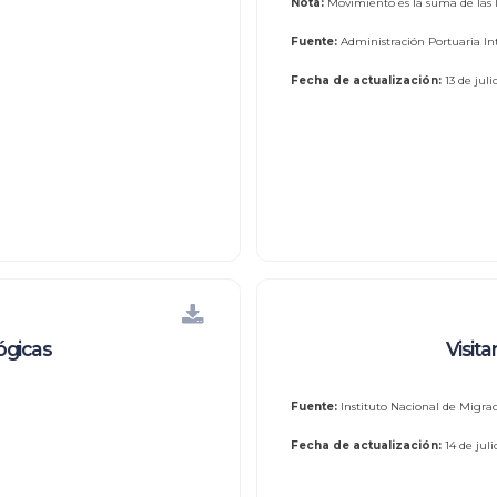
Nota:
Movimiento es la suma de las ll
Fuente:
Administración Portuaria In
Fecha de actualización:
13 de jul
ógicas
Visita
Fuente:
Instituto Nacional de Migrac
Fecha de actualización:
14 de jul