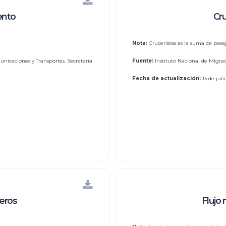
ento
Cru
Nota:
Cruceristas es la suma de pasaj
unicaciones y Transportes, Secretaría
Fuente:
Instituto Nacional de Migrac
Fecha de actualización:
13 de jul
ceros
Flujo 