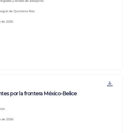
egadas y salidas de pasajeros.
tegral de Quintana Roo.
io de 2026
ntes por la frontera México-Belice
ión.
io de 2026