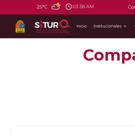
03:38 AM
25°C
Con
Inicio
Institucionales
Compa