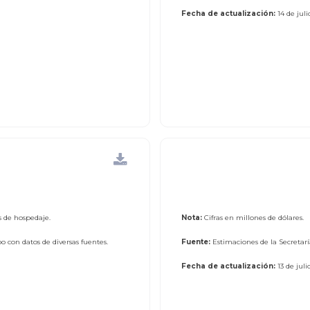
Fecha de actualización:
14 de jul
os de hospedaje.
Nota:
Cifras en millones de dólares.
 con datos de diversas fuentes.
Fuente:
Estimaciones de la Secretarí
Fecha de actualización:
13 de jul