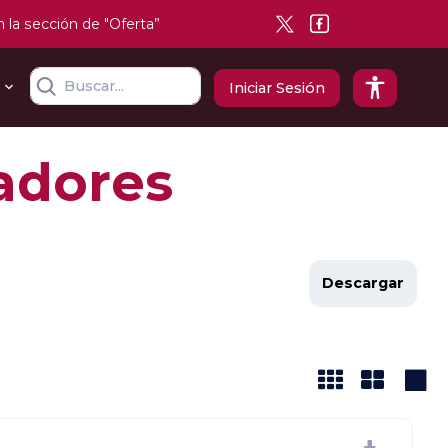
n la sección de "Oferta”
Iniciar Sesión
adores
Descargar